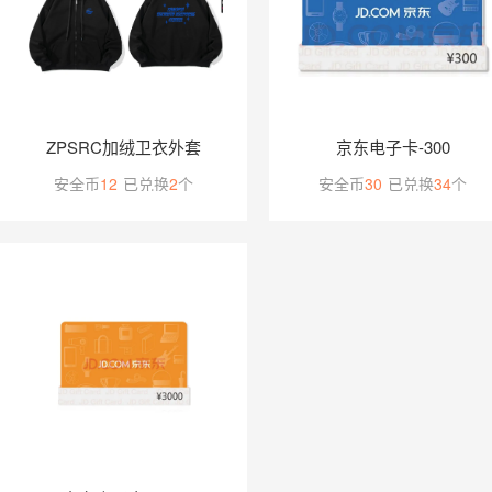
ZPSRC加绒卫衣外套
京东电子卡-300
安全币
12
已兑换
2
个
安全币
30
已兑换
34
个