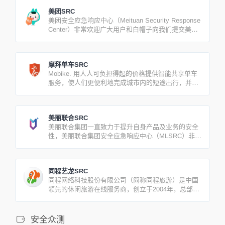
美团SRC
美团安全应急响应中心（Meituan Security Response
Center）非常欢迎广大用户和白帽子向我们提交美团
和大众点评产品和业务的安全漏洞，以帮助我们提升
产品和业务的安全性，我们将会有专门的人员跟进处
理，并将结果及时反馈给您。
摩拜单车SRC
Mobike. 用人人可负担得起的价格提供智能共享单车
服务，使人们更便利地完成城市内的短途出行，并帮
助减少交通拥堵，减少环境污染，让我们生活的城市
更美好。
美丽联合SRC
美丽联合集团一直致力于提升自身产品及业务的安全
性，美丽联合集团安全应急响应中心（MLSRC）非常
欢迎广大白帽子给我们提供美联集团旗下的产品及业
务安全漏洞。
同程艺龙SRC
同程网络科技股份有限公司（简称同程旅游）是中国
领先的休闲旅游在线服务商，创立于2004年，总部设
在中国苏州，员工12000余人，注册资本20269万元。
安全众测