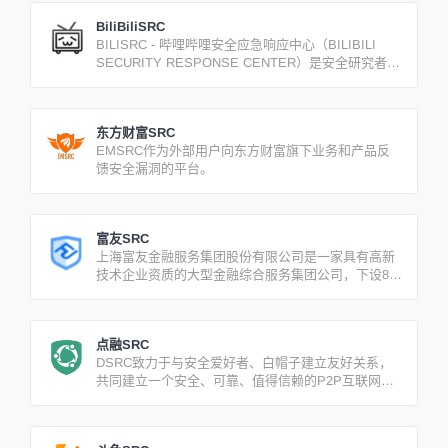
BiliBiliSRC
BILISRC - 哔哩哔哩安全应急响应中心（BILIBILI
SECURITY RESPONSE CENTER）是安全研究者和
白帽子们反馈哔哩哔哩产品、业务、服务器等安全问
题和威胁情报的官方途径，我们将致力于保护广大用
户的安全，努力提升哔哩哔哩的整体安全水平。
东方财富SRC
EMSRC作为外部用户向东方财富旗下业务和产品反
馈安全漏洞的平台。
富友SRC
上海富友金融服务集团股份有限公司是一家具有高新
技术企业资质的大型金融综合服务集团公司，下设8家
全资子公司，36家分公司。
点融SRC
DSRC致力于与安全爱好者、白帽子建立友好关系，
共同建立一个安全、可靠、值得信赖的P2P互联网金
融平台。