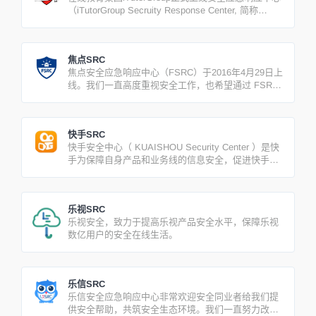
（iTutorGroup Secruity Response Center, 简称
iSRC）。
焦点SRC
焦点安全应急响应中心（FSRC）于2016年4月29日上
线。我们一直高度重视安全工作，也希望通过 FSRC
近距离地与各位安全专家共同交流与合作。同时，我
们也欢迎广大用户能够通过 FSRC 向我们反馈焦点旗
下的产品和业务的安全情报，帮助我们改进安全工
快手SRC
作，提高安全水平。
快手安全中心（ KUAISHOU Security Center ）是快
手为保障自身产品和业务线的信息安全，促进快手与
白帽子及团队合作交流而建立的漏洞收集及应急响应
平台。
乐视SRC
乐视安全，致力于提高乐视产品安全水平，保障乐视
数亿用户的安全在线生活。
乐信SRC
乐信安全应急响应中心非常欢迎安全同业者给我们提
供安全帮助，共筑安全生态环境。我们一直努力改进