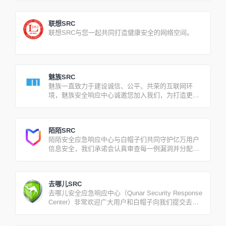
联想SRC
联想SRC与您一起共同打造健康安全的网络空间。
魅族SRC
魅族一直致力于建设诚信、公平、共荣的互联网环
境，魅族安全响应中心诚邀您加入我们，为打造更
好、更安全的互联网生态环境尽一份力。
陌陌SRC
陌陌安全应急响应中心与白帽子们共同守护亿万用户
信息安全，我们承诺会认真审查每一例漏洞并分配审
核人员进行跟踪、分析和处理，核实后我们会根据
《漏洞处理流程及评分标准》给予奖励。
去哪儿SRC
去哪儿安全应急响应中心（Qunar Security Response
Center）非常欢迎广大用户和白帽子向我们提交去哪
儿产品和业务的安全漏洞，以帮助我们提升产品和业
务的安全性。