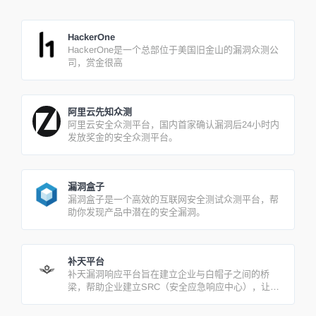
HackerOne
HackerOne是一个总部位于美国旧金山的漏洞众测公
司，赏金很高
阿里云先知众测
阿里云安全众测平台，国内首家确认漏洞后24小时内
发放奖金的安全众测平台。
漏洞盒子
漏洞盒子是一个高效的互联网安全测试众测平台，帮
助你发现产品中潜在的安全漏洞。
补天平台
补天漏洞响应平台旨在建立企业与白帽子之间的桥
梁，帮助企业建立SRC（安全应急响应中心），让企
业更安全，让白帽子获益。